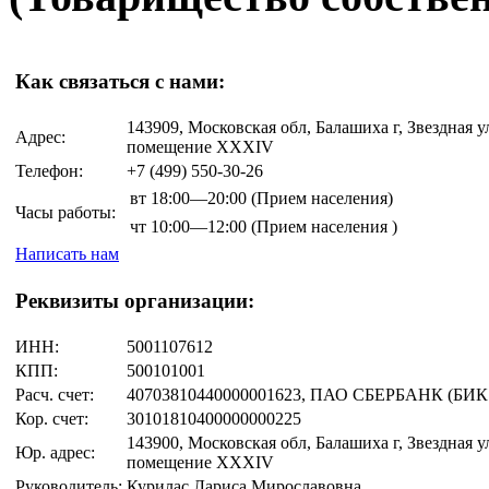
Как связаться с нами:
143909, Московская обл, Балашиха г, Звездная у
Адрес:
помещение ХХХIV
Телефон:
+7 (499)
550-30-26
вт
18:00—20:00
(Прием населения)
Часы работы:
чт
10:00—12:00
(Прием населения )
Написать нам
Реквизиты организации:
ИНН:
5001107612
КПП:
500101001
Расч. счет:
40703810440000001623, ПАО СБЕРБАНК (БИК 
Кор. счет:
30101810400000000225
143900, Московская обл, Балашиха г, Звездная у
Юр. адрес:
помещение ХХХIV
Руководитель:
Курилас Лариса Мирославовна