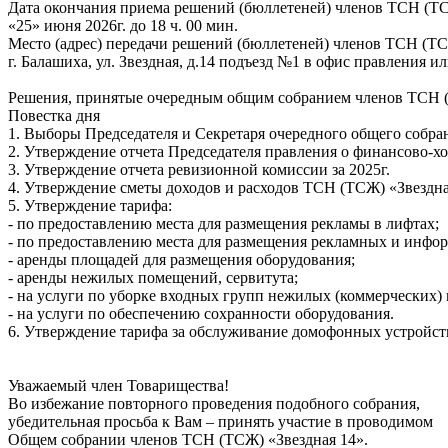
Дата окончания приема решений (бюллетеней) членов ТСН (ТС
«25» июня 2026г. до 18 ч. 00 мин.
Место (адрес) передачи решений (бюллетеней) членов ТСН (ТС
г. Балашиха, ул. Звездная, д.14 подъезд №1 в офис правления
Решения, принятые очередным общим собранием членов ТСН (Т
Повестка дня
1. Выборы Председателя и Секретаря очередного общего собр
2. Утверждение отчета Председателя правления о финансово-хо
3. Утверждение отчета ревизионной комиссии за 2025г.
4. Утверждение сметы доходов и расходов ТСН (ТСЖ) «Звездная
5. Утверждение тарифа:
- по предоставлению места для размещения рекламы в лифтах;
- по предоставлению места для размещения рекламных и инфо
- аренды площадей для размещения оборудования;
- аренды нежилых помещений, сервитута;
- на услуги по уборке входных групп нежилых (коммерческих)
- на услуги по обеспечению сохранности оборудования.
6. Утверждение тарифа за обслуживание домофонных устройст
Уважаемый член Товарищества!
Во избежание повторного проведения подобного собрания,
убедительная просьба к Вам – принять участие в проводимом
Общем собрании членов ТСН (ТСЖ) «Звездная 14».