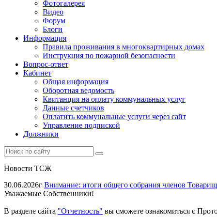
Фотогалерея
Видео
Форум
Блоги
Информация
Правила проживания в многоквартирных домах
Инструкция по пожарной безопасности
Вопрос-ответ
Кабинет
Общая информация
Оборотная ведомость
Квитанция на оплату коммунальных услуг
Данные счетчиков
Оплатить коммунальные услуги через сайт
Управление подпиской
Должники
Новости ТСЖ
30.06.2026г
Внимание: итоги общего собрания членов Товарищ
Уважаемые Собственники!
В разделе сайта
"
Отчетность
"
вы сможете ознакомиться с Прото