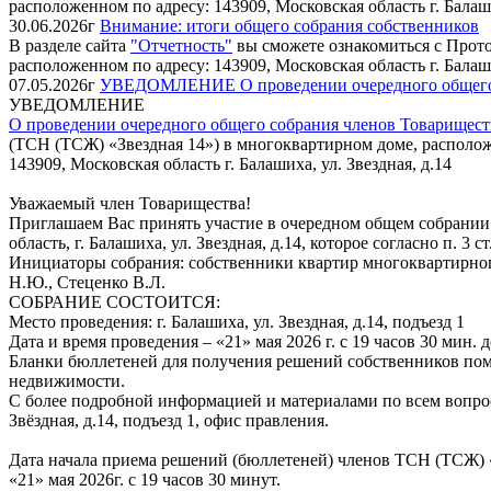
расположенном по адресу: 143909, Московская область г. Балаших
30.06.2026г
Внимание: итоги общего собрания собственников
В разделе сайта
"Отчетность"
вы сможете ознакомиться с Прото
расположенном по адресу: 143909, Московская область г. Балаших
07.05.2026г
УВЕДОМЛЕНИЕ О проведении очередного общего с
УВЕДОМЛЕНИЕ
О проведении очередного общего собрания членов Товарищест
(ТСН (ТСЖ) «Звездная 14») в многоквартирном доме, располож
143909, Московская область г. Балашиха, ул. Звездная, д.14
Уважаемый член Товарищества!
Приглашаем Вас принять участие в очередном общем собрании
область, г. Балашиха, ул. Звездная, д.14, которое согласно п. 
Инициаторы собрания: собственники квартир многоквартирного
Н.Ю., Стеценко В.Л.
СОБРАНИЕ СОСТОИТСЯ:
Место проведения: г. Балашиха, ул. Звездная, д.14, подъезд 1
Дата и время проведения – «21» мая 2026 г. с 19 часов 30 мин. 
Бланки бюллетеней для получения решений собственников пом
недвижимости.
С более подробной информацией и материалами по всем вопроса
Звёздная, д.14, подъезд 1, офис правления.
Дата начала приема решений (бюллетеней) членов ТСН (ТСЖ) «
«21» мая 2026г. с 19 часов 30 минут.