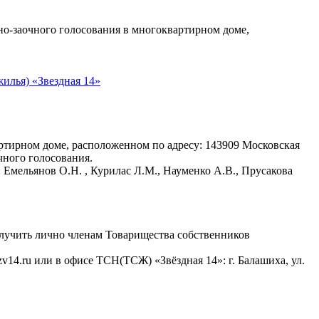
но-заочного голосования в многоквартирном доме,
илья) «Звездная 14»
тирном доме, расположенном по адресу: 143909 Московская
очного голосования.
Емельянов О.Н. , Курилас Л.М., Науменко А.В., Прусакова
лучить лично членам Товарищества собственников
14.ru или в офисе ТСН(ТСЖ) «Звёздная 14»: г. Балашиха, ул.